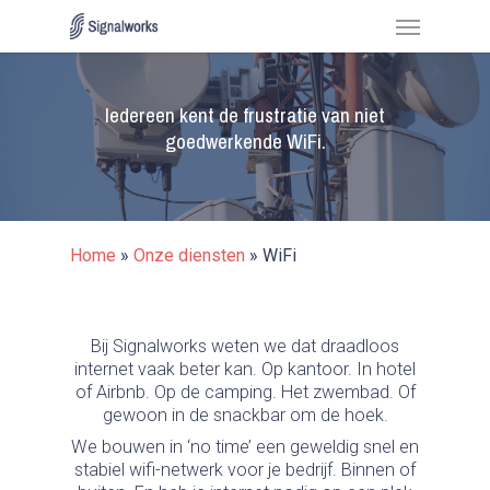
Skip
Menu
to
main
content
Iedereen kent de frustratie van niet
goedwerkende WiFi.
Home
»
Onze diensten
»
WiFi
Bij Signalworks weten we dat draadloos
internet vaak beter kan. Op kantoor. In hotel
of Airbnb. Op de camping. Het zwembad. Of
gewoon in de snackbar om de hoek.
We bouwen in ‘no time’ een geweldig snel en
stabiel wifi-netwerk voor je bedrijf. Binnen of